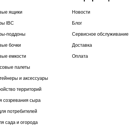
вые ящики
Новости
ры IBC
Блог
ры-поддоны
Сервисное обслуживание
вые бочки
Доставка
вые емкости
Оплата
совые палеты
тейнеры и аксессуары
ройство территорий
я созревания сыра
для потребителей
я сада и огорода